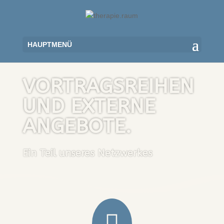
VORTRAGSREIHEN
UND EXTERNE
ANGEBOTE.
Ein Teil unseres Netzwerkes
