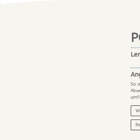
P
Ler
Ang
So v
Abwe
umfa
We
I