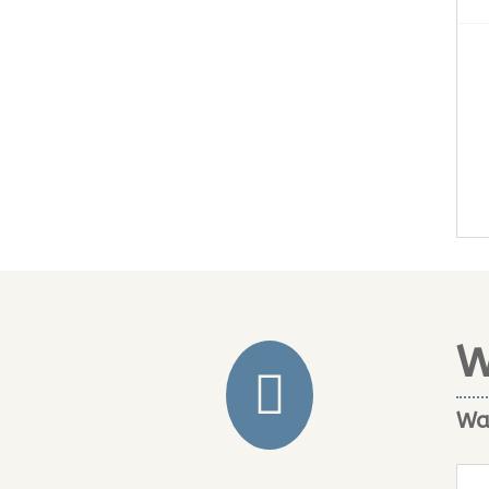
W

Was