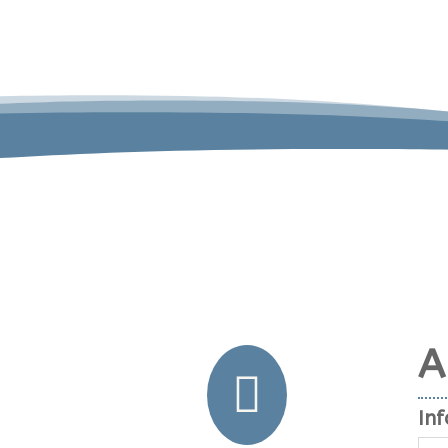
A

Inf