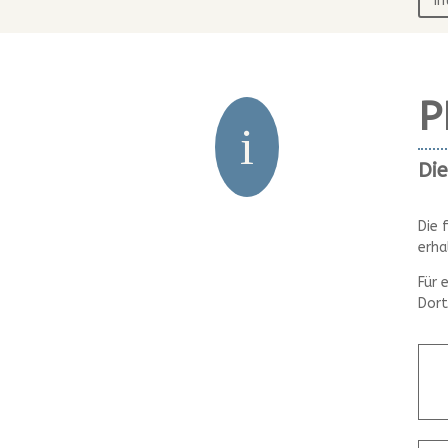
I
P
i
Die
Die 
erha
Für 
Dort