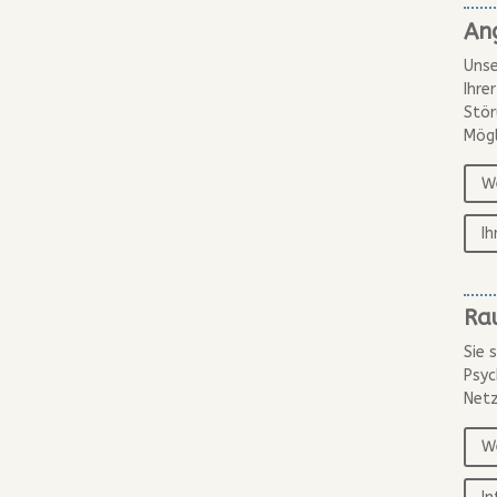
An
Unse
Ihre
Stör
Mögl
We
I
Ra
Sie 
Psyc
Net
We